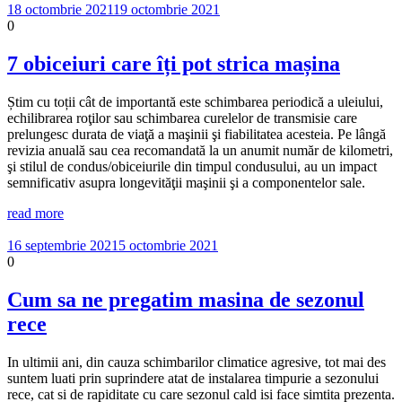
18 octombrie 2021
19 octombrie 2021
0
7 obiceiuri care îți pot strica mașina
Știm cu toții cât de importantă este schimbarea periodică a uleiului,
echilibrarea roţilor sau schimbarea curelelor de transmisie care
prelungesc durata de viaţă a maşinii şi fiabilitatea acesteia. Pe lângă
revizia anuală sau cea recomandată la un anumit număr de kilometri,
şi stilul de condus/obiceiurile din timpul condusului, au un impact
semnificativ asupra longevităţii maşinii şi a componentelor sale.
read more
16 septembrie 2021
5 octombrie 2021
0
Cum sa ne pregatim masina de sezonul
rece
In ultimii ani, din cauza schimbarilor climatice agresive, tot mai des
suntem luati prin suprindere atat de instalarea timpurie a sezonului
rece, cat si de rapiditate cu care sezonul cald isi face simtita prezenta.