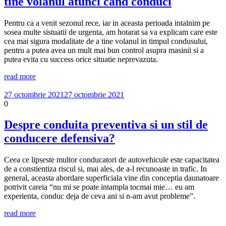
tine volanul atunci cand conduci
Pentru ca a venit sezonul rece, iar in aceasta perioada intalnim pe
sosea multe sistuatii de urgenta, am hotarat sa va explicam care este
cea mai sigura modalitate de a tine volanul in timpul condusului,
pentru a putea avea un mult mai bun control asupra masinii si a
putea evita cu success orice situatie neprevazuta.
read more
27 octombrie 2021
27 octombrie 2021
0
Despre conduita preventiva si un stil de
conducere defensiva?
Ceea ce lipseste multor conducatori de autovehicule este capacitatea
de a constientiza riscul si, mai ales, de a-l recunoaste in trafic. In
general, aceasta abordare superficiala vine din conceptia daunatoare
potrivit careia “nu mi se poate intampla tocmai mie… eu am
experienta, conduc deja de ceva ani si n-am avut probleme”.
read more