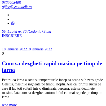
0369408408
office@scoalaelit.ro
Str. Luptei nr. 36 (Cedonia) Sibiu
INSCRIERE
18 ianuarie 2022
18 ianuarie 2022
0
Cum sa dezgheti rapid masina pe timp de
iarna
Pentru ca iarna a sosit si temperaturile incep sa scada sub zero grade
Celsius, masinile ingheata pe timpul noptii. Asa ca, primul lucru pe
care il fac toti soferii intr-o dimineata geroasa, este sa dezghete
masina. Iata cum sa dezgheti automobilul cat mai repede pe timp de
iarna.
read more