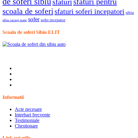
de soferi sibiu
sfaturi pentru
sfaturi
scoala de soferi
sfaturi soferi incepatori
sibiu
sofer
sofer incepator
sibiu racing team
Scoala de soferi Sibiu ELIT
Informatii
Acte necesare
Intrebari frecvente
Testimoniale
Chestionare
Link-uri utile