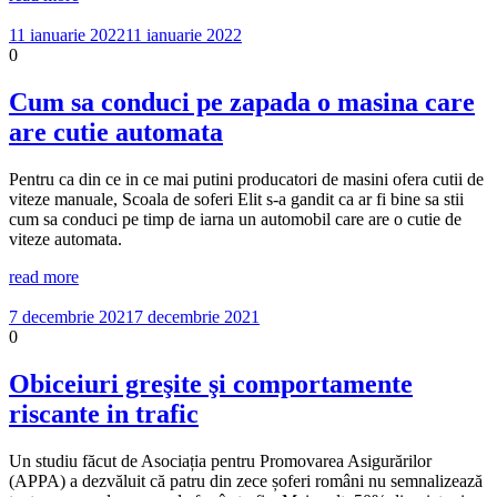
11 ianuarie 2022
11 ianuarie 2022
0
Cum sa conduci pe zapada o masina care
are cutie automata
Pentru ca din ce in ce mai putini producatori de masini ofera cutii de
viteze manuale, Scoala de soferi Elit s-a gandit ca ar fi bine sa stii
cum sa conduci pe timp de iarna un automobil care are o cutie de
viteze automata.
read more
7 decembrie 2021
7 decembrie 2021
0
Obiceiuri greşite şi comportamente
riscante in trafic
Un studiu făcut de Asociația pentru Promovarea Asigurărilor
(APPA) a dezvăluit că patru din zece șoferi români nu semnalizează