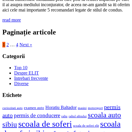
il ai asupra mediului inconjurator, de aceea ne-am gandit sa iti oferim
aici cele mai importante 5 recomandari legate de stilul de condus.
read more
Paginație articole
1
2
…
4
Next »
Categorii
Top 10
Despre ELIT
Intrebari frecvente
Diverse
Etichete
permis
Horatiu Baltador
examen auto
curiozitati auto
masini
motorsport
scoala auto
auto
permis de conducere
raliu
raliul sibiului
scoala de soferi
scoala
sibiu
scoala de soferi elit