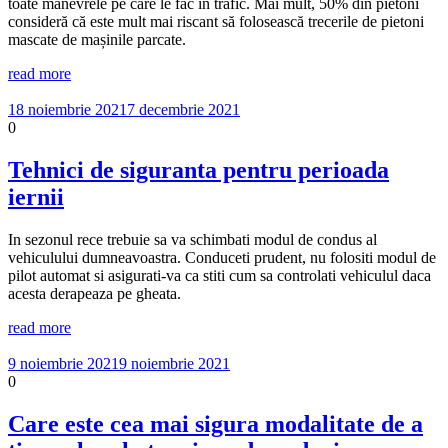
toate manevrele pe care le fac în trafic. Mai mult, 50% din pietoni
consideră că este mult mai riscant să folosească trecerile de pietoni
mascate de mașinile parcate.
read more
18 noiembrie 2021
7 decembrie 2021
0
Tehnici de siguranta pentru perioada
iernii
In sezonul rece trebuie sa va schimbati modul de condus al
vehiculului dumneavoastra. Conduceti prudent, nu folositi modul de
pilot automat si asigurati-va ca stiti cum sa controlati vehiculul daca
acesta derapeaza pe gheata.
read more
9 noiembrie 2021
9 noiembrie 2021
0
Care este cea mai sigura modalitate de a