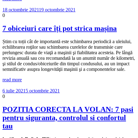
18 octombrie 2021
19 octombrie 2021
0
7 obiceiuri care îți pot strica mașina
Știm cu toții cât de importantă este schimbarea periodică a uleiului,
echilibrarea roţilor sau schimbarea curelelor de transmisie care
prelungesc durata de viaţă a maşinii şi fiabilitatea acesteia. Pe lângă
revizia anuală sau cea recomandată la un anumit număr de kilometri,
şi stilul de condus/obiceiurile din timpul condusului, au un impact
semnificativ asupra longevităţii maşinii şi a componentelor sale.
read more
6 iulie 2021
5 octombrie 2021
0
POZITIA CORECTA LA VOLAN: 7 pasi
pentru siguranta, controlul si confortul
tau