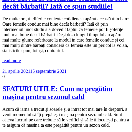
decât bărbații? Iată ce spun studiile!
De multe ori, în diferite contexte cotidiene a apărut această întrebare:
Oare femeile conduc mai bine decât bărbații? Iată că prin
intermediul unor studii s-a dovedit faptul că femeile pot fi șoferițe
mult mai bune decât bărbații. Deși de-a lungul timpului au apărut
mai multe glume referitoare la modul în care femeile conduc și cei
mai mulți dintre bărbați consideră că femeia este un pericol la volan,
statisticile spun, totuși, contrariul.
read more
21 aprilie 2021
15 septembrie 2021
0
SFATURI UTILE: Cum ne pregătim
mașina pentru sezonul cald
Acum că iarna a trecut și soarele și-a intrat tot mai tare în drepturi, a
venit momentul să îți pregătești mașina pentru sezonul cald. Sunt
câteva lucruri pe care trebuie să le verifici și să le înlocuiești pentru a
te asigura că mașina ta este pregătită pentru un sezon cald.