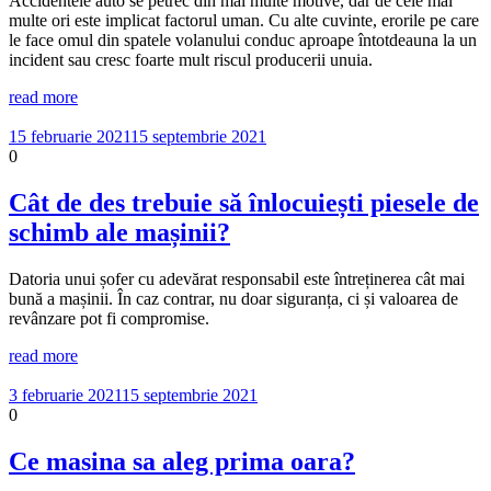
Accidentele auto se petrec din mai multe motive, dar de cele mai
multe ori este implicat factorul uman. Cu alte cuvinte, erorile pe care
le face omul din spatele volanului conduc aproape întotdeauna la un
incident sau cresc foarte mult riscul producerii unuia.
read more
15 februarie 2021
15 septembrie 2021
0
Cât de des trebuie să înlocuiești piesele de
schimb ale mașinii?
Datoria unui șofer cu adevărat responsabil este întreținerea cât mai
bună a mașinii. În caz contrar, nu doar siguranța, ci și valoarea de
revânzare pot fi compromise.
read more
3 februarie 2021
15 septembrie 2021
0
Ce masina sa aleg prima oara?