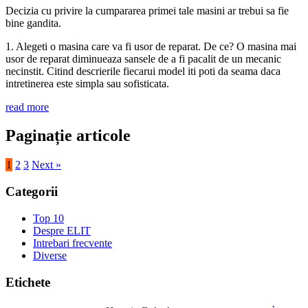
Decizia cu privire la cumpararea primei tale masini ar trebui sa fie
bine gandita.
1. Alegeti o masina care va fi usor de reparat. De ce? O masina mai
usor de reparat diminueaza sansele de a fi pacalit de un mecanic
necinstit. Citind descrierile fiecarui model iti poti da seama daca
intretinerea este simpla sau sofisticata.
read more
Paginație articole
1
2
3
Next »
Categorii
Top 10
Despre ELIT
Intrebari frecvente
Diverse
Etichete