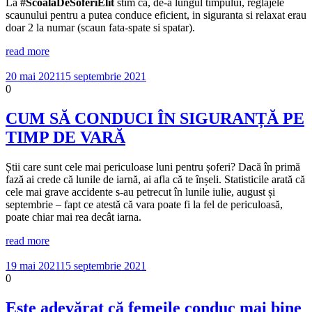
La
#ScoalaDeSoferiElit
stim ca, de-a lungul timpului, reglajele
scaunului pentru a putea conduce eficient, in siguranta si relaxat erau
doar 2 la numar (scaun fata-spate si spatar).
read more
20 mai 2021
15 septembrie 2021
0
CUM SĂ CONDUCI ÎN SIGURANȚĂ PE
TIMP DE VARĂ
Știi care sunt cele mai periculoase luni pentru șoferi? Dacă în primă
fază ai crede că lunile de iarnă, ai afla că te înșeli. Statisticile arată că
cele mai grave accidente s-au petrecut în lunile iulie, august și
septembrie – fapt ce atestă că vara poate fi la fel de periculoasă,
poate chiar mai rea decât iarna.
read more
19 mai 2021
15 septembrie 2021
0
Este adevărat că femeile conduc mai bine