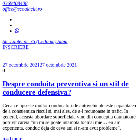
0369408408
office@scoalaelit.ro
Str. Luptei nr. 36 (Cedonia) Sibiu
INSCRIERE
27 octombrie 2021
27 octombrie 2021
0
Despre conduita preventiva si un stil de
conducere defensiva?
Ceea ce lipseste multor conducatori de autovehicule este capacitatea
de a constientiza riscul si, mai ales, de a-l recunoaste in trafic. In
general, aceasta abordare superficiala vine din conceptia daunatoare
potrivit careia “nu mi se poate intampla tocmai mie… eu am
experienta, conduc deja de ceva ani si n-am avut probleme”.
read more