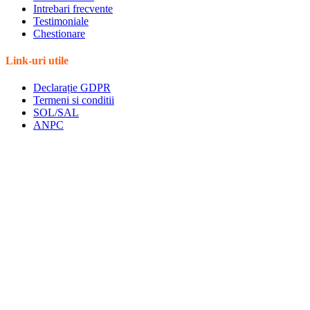
Intrebari frecvente
Testimoniale
Chestionare
Link-uri utile
Declarație GDPR
Termeni si conditii
SOL/SAL
ANPC