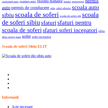
permis
Horatiu Baltador
examen auto
curiozitati auto
masini
motorsport
scoala auto
auto
permis de conducere
raliu
raliul sibiului
scoala de soferi
scoala
sibiu
scoala de soferi elit
de soferi sibiu
sfaturi pentru
sfaturi
scoala de soferi
sfaturi soferi incepatori
sibiu
sofer
sofer incepator
sibiu racing team
Scoala de soferi Sibiu ELIT
Informatii
Acte necesare