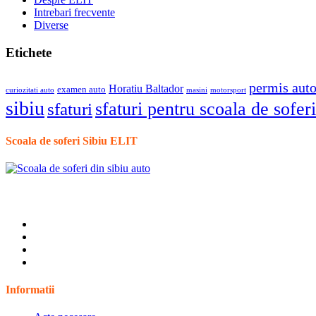
Intrebari frecvente
Diverse
Etichete
permis aut
Horatiu Baltador
examen auto
curiozitati auto
masini
motorsport
sibiu
sfaturi pentru scoala de soferi
sfaturi
Scoala de soferi Sibiu ELIT
Informatii