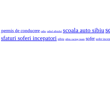
s
scoala auto sibiu
o
permis de conducere
raliu
raliul sibiului
sfaturi soferi incepatori
sofer
sibiu
sofer ince
sibiu racing team