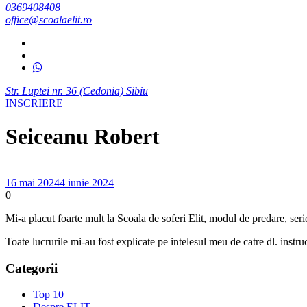
0369408408
office@scoalaelit.ro
Str. Luptei nr. 36 (Cedonia) Sibiu
INSCRIERE
Seiceanu Robert
16 mai 2024
4 iunie 2024
0
Mi-a placut foarte mult la Scoala de soferi Elit, modul de predare, serio
Toate lucrurile mi-au fost explicate pe intelesul meu de catre dl. instr
Categorii
Top 10
Despre ELIT