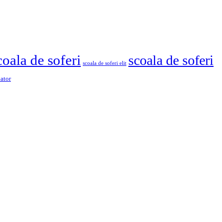
coala de soferi
scoala de soferi
scoala de soferi elit
pator