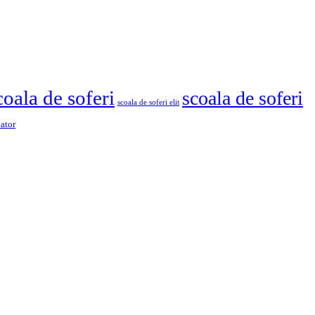
coala de soferi
scoala de soferi
scoala de soferi elit
pator