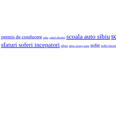
s
scoala auto sibiu
o
permis de conducere
raliu
raliul sibiului
sfaturi soferi incepatori
sofer
sibiu
sofer ince
sibiu racing team