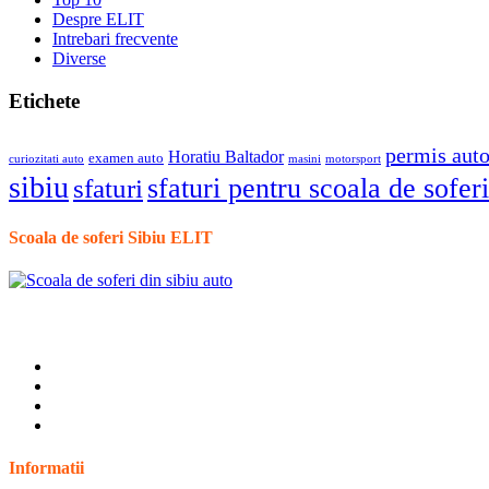
Despre ELIT
Intrebari frecvente
Diverse
Etichete
permis aut
Horatiu Baltador
examen auto
curiozitati auto
masini
motorsport
sibiu
sfaturi pentru scoala de soferi
sfaturi
Scoala de soferi Sibiu ELIT
Informatii