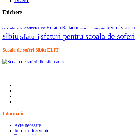
Diverse
Etichete
permis aut
Horatiu Baltador
examen auto
curiozitati auto
masini
motorsport
sibiu
sfaturi pentru scoala de soferi
sfaturi
Scoala de soferi Sibiu ELIT
Informatii
Acte necesare
Intrebari frecvente