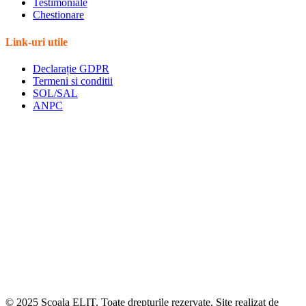
Testimoniale
Chestionare
Link-uri utile
Declarație GDPR
Termeni si conditii
SOL/SAL
ANPC
© 2025 Scoala ELIT. Toate drepturile rezervate. Site realizat de
Agent