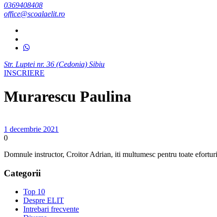
0369408408
office@scoalaelit.ro
Str. Luptei nr. 36 (Cedonia) Sibiu
INSCRIERE
Murarescu Paulina
1 decembrie 2021
0
Domnule instructor, Croitor Adrian, iti multumesc pentru toate efortur
Categorii
Top 10
Despre ELIT
Intrebari frecvente