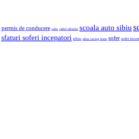
s
scoala auto sibiu
o
permis de conducere
raliu
raliul sibiului
sfaturi soferi incepatori
sofer
sibiu
sofer ince
sibiu racing team