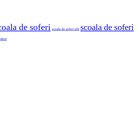
coala de soferi
scoala de soferi
scoala de soferi elit
pator