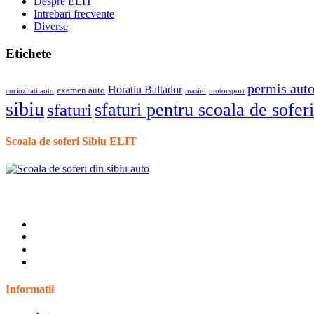
Despre ELIT
Intrebari frecvente
Diverse
Etichete
permis aut
Horatiu Baltador
examen auto
curiozitati auto
masini
motorsport
sibiu
sfaturi pentru scoala de soferi
sfaturi
Scoala de soferi Sibiu ELIT
Informatii