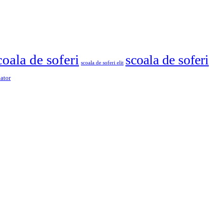
coala de soferi
scoala de soferi
scoala de soferi elit
pator