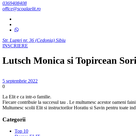
0369408408
office@scoalaelit.ro
Str. Luptei nr. 36 (Cedonia) Sibiu
INSCRIERE
Lutsch Monica si Topircean Sor
5 septembrie 2022
0
La Elit e ca intr-o familie.
Fiecare contribuie la succesul tau . Le multumesc acestor oameni faini 
Multumesc scolii Elit si instructorilor Horatiu si Savin pentru toate in
Categorii
Top 10