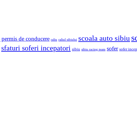
s
scoala auto sibiu
o
permis de conducere
raliu
raliul sibiului
sfaturi soferi incepatori
sofer
sibiu
sofer ince
sibiu racing team