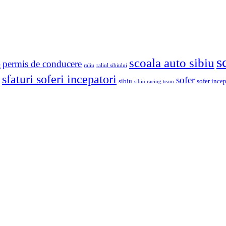
s
scoala auto sibiu
o
permis de conducere
raliu
raliul sibiului
sfaturi soferi incepatori
sofer
sibiu
sofer ince
sibiu racing team