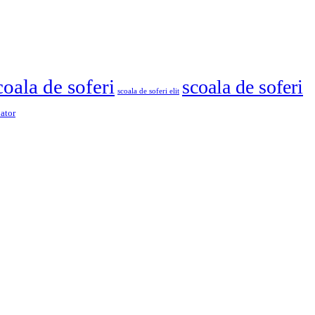
coala de soferi
scoala de soferi
scoala de soferi elit
pator