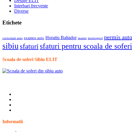
Despre ELIT
Intrebari frecvente
Diverse
Etichete
permis aut
Horatiu Baltador
examen auto
curiozitati auto
masini
motorsport
sibiu
sfaturi pentru scoala de soferi
sfaturi
Scoala de soferi Sibiu ELIT
Informatii