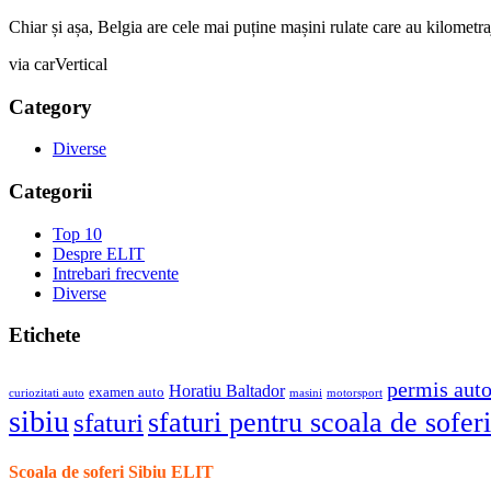
Chiar și așa, Belgia are cele mai puține mașini rulate care au kilometr
via carVertical
Category
Diverse
Categorii
Top 10
Despre ELIT
Intrebari frecvente
Diverse
Etichete
permis aut
Horatiu Baltador
examen auto
curiozitati auto
masini
motorsport
sibiu
sfaturi pentru scoala de soferi
sfaturi
Scoala de soferi Sibiu ELIT