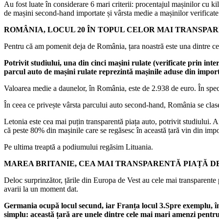
Au fost luate în considerare 6 mari criterii: procentajul mașinilor cu k
de mașini second-hand importate și vârsta medie a mașinilor verificate
ROMÂNIA, LOCUL 20 ÎN TOPUL CELOR MAI TRANSPA
Pentru că am pomenit deja de România, țara noastră este una dintre cel
Potrivit studiului, una din cinci mașini rulate (verificate prin i
parcul auto de mașini rulate reprezintă mașinile aduse din import
Valoarea medie a daunelor, în România, este de 2.938 de euro. În specia
În ceea ce privește vârsta parcului auto second-hand, România se clase
Letonia este cea mai puțin transparentă piața auto, potrivit studiului
că peste 80% din mașinile care se regăsesc în această țară vin din impo
Pe ultima treaptă a podiumului regăsim Lituania.
MAREA BRITANIE, CEA MAI TRANSPARENTĂ PIAȚĂ D
Deloc surprinzător, țările din Europa de Vest au cele mai transparente 
avarii la un moment dat.
Germania ocupă locul secund, iar Franța locul 3.
Spre exemplu, în
simplu: această țară are unele dintre cele mai mari amenzi pentr