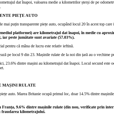
ilometrajul dat înapoi, valoarea medie a kilometrilor șterși de pe odometr
.
RENTE PIEȚE AUTO
e mai puțin transparente piețe auto, ocupând locul 20 în acest top care i
ntermediul platformei) are kilometrajul dat înapoi, în medie cu aprox
, iar peste jumătate sunt avariate (57.03%).
l pentru că mâna de lucru este relativ ieftină.
ază pe locul 9 din 23. Mașinile rulate de la noi din țară au o vechime p
. Aici, 23.6% dintre mașini au kilometrajul dat înapoi. Locul secund est
rt.
E MAȘINI RULATE
piețe auto. Marea Britanie ocupă primul loc, doar 14.5% dintre mașinile v
 Franța, 9.6% dintre mașinile rulate (din nou, verificate prin inte
u fraudarea kilometrajului.