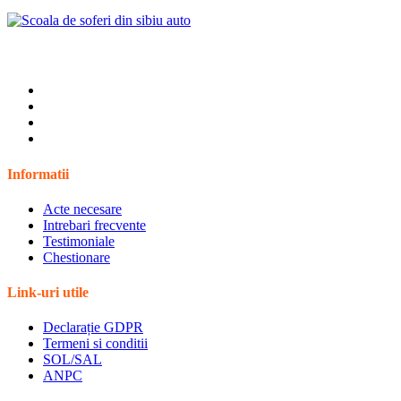
Informatii
Acte necesare
Intrebari frecvente
Testimoniale
Chestionare
Link-uri utile
Declarație GDPR
Termeni si conditii
SOL/SAL
ANPC