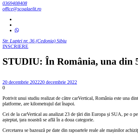
0369408408
office@scoalaelit.ro
Str. Luptei nr. 36 (Cedonia) Sibiu
INSCRIERE
STUDIU: În România, una din 5 
20 decembrie 2022
20 decembrie 2022
0
Potrivit unui studiu realizat de către carVertical, România este una din
platforme, are kilometrajul dat înapoi.
Cei de la carVertical au analizat 23 de țări din Europa și SUA, pe o per
așteptat, țara noastră se află în a doua categorie.
Cercetarea se bazează pe date din rapoartele reale ale mașinilor achiziți