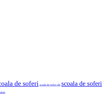
coala de soferi
scoala de soferi
scoala de soferi elit
pator