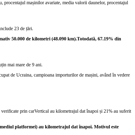
u, procentajul mașinilor avariate, media valorii daunelor, procentajul
nclude 23 de țări.
imativ 50.000 de kilometri (48.090 km).
Totodată, 67.19% din
uțin mai mare de 9 ani.
e ocupat de Ucraina, campioana importurilor de mașini, având în vedere
erificate prin carVertical au kilometrajul dat înapoi și 21% au suferit
rmediul platformei) au kilometrajul dat înapoi. Motivul este