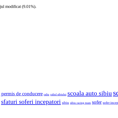
ajul modificat (9.01%).
s
scoala auto sibiu
o
permis de conducere
raliu
raliul sibiului
sfaturi soferi incepatori
sofer
sibiu
sofer ince
sibiu racing team