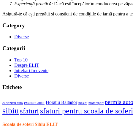
Experiență practică:
Dacă ești începător în conducerea pe zăpadă
Asigură-te că ești pregătit și conștient de condițiile de iarnă pentru a 
Category
Diverse
Categorii
Top 10
Despre ELIT
Intrebari frecvente
Diverse
Etichete
permis aut
Horatiu Baltador
examen auto
curiozitati auto
masini
motorsport
sibiu
sfaturi pentru scoala de soferi
sfaturi
Scoala de soferi Sibiu ELIT