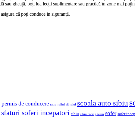
 sau gheață, poți lua lecții suplimentare sau practică în zone mai puți
te asigura că poți conduce în siguranță.
s
scoala auto sibiu
o
permis de conducere
raliu
raliul sibiului
sfaturi soferi incepatori
sofer
sibiu
sofer ince
sibiu racing team