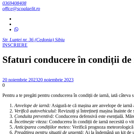
0369408408
office@scoalaelit.ro
Str. Luptei nr. 36 (Cedonia) Sibiu
INSCRIERE
Sfaturi conducere în condiții de
20 noiembrie 2023
20 noiembrie 2023
0
Pentru a te pregăti pentru conducerea în condiții de iarnă, iată câteva s
Anvelope de iarnă:
Asigură-te că mașina are anvelope de iarnă 
Verifică autovehiculul:
Revizuiți și întrețineți mașina înainte de 
Conduita preventivă:
Conducerea defensivă este esențială. Măreșt
Încetinește viteza:
Conducerea în condiții de iarnă necesită o vite
Anticiparea condițiilor meteo:
Verifică prognoza meteorologică în
Pregătirea pentru situații de urgență:
Ai la îndemână un kit de ur