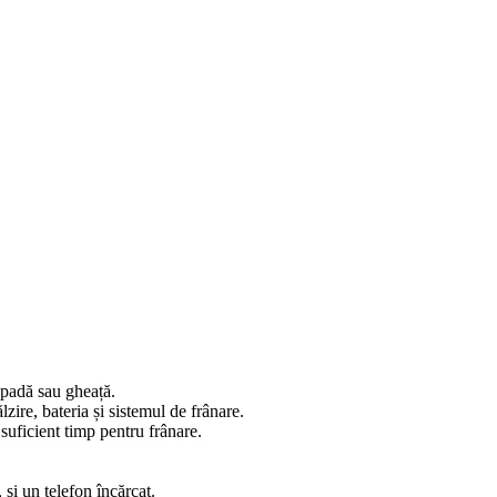
ăpadă sau gheață.
lzire, bateria și sistemul de frânare.
suficient timp pentru frânare.
și un telefon încărcat.