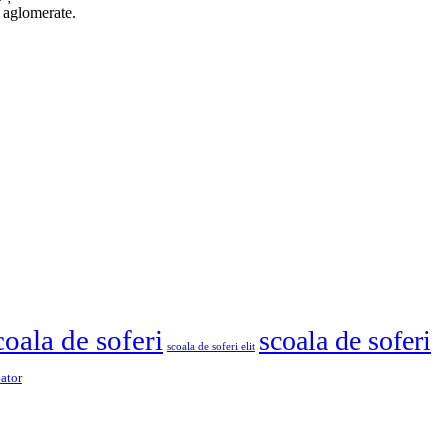
n aglomerate.
coala de soferi
scoala de soferi
scoala de soferi elit
pator