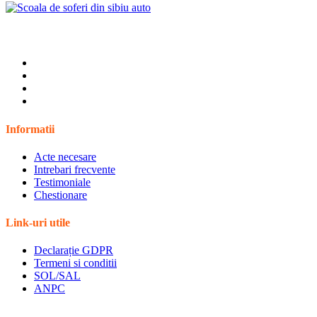
Informatii
Acte necesare
Intrebari frecvente
Testimoniale
Chestionare
Link-uri utile
Declarație GDPR
Termeni si conditii
SOL/SAL
ANPC