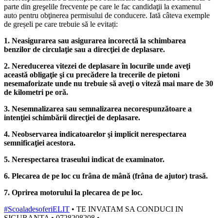
parte din greşelile frecvente pe care le fac candidaţii la examenul
auto pentru obţinerea permisului de conducere. Iată câteva exemple
de greșeli pe care trebuie să le evitați:
1. Neasigurarea sau asigurarea incorectă la schimbarea
benzilor de circulaţie sau a direcţiei de deplasare.
2. Nereducerea vitezei de deplasare în locurile unde aveţi
această obligaţie şi cu precădere la trecerile de pietoni
nesemaforizate unde nu trebuie să aveţi o viteză mai mare de 30
de kilometri pe oră.
3. Nesemnalizarea sau semnalizarea necorespunzătoare a
intenţiei schimbării direcţiei de deplasare.
4. Neobservarea indicatoarelor şi implicit nerespectarea
semnificaţiei acestora.
5. Nerespectarea traseului indicat de examinator.
6. Plecarea de pe loc cu frâna de mână (frâna de ajutor) trasă.
7. Oprirea motorului la plecarea de pe loc.
#ScoaladesoferiELIT
• TE INVATAM SA CONDUCI IN
SIGURANTA • 0728208208 •