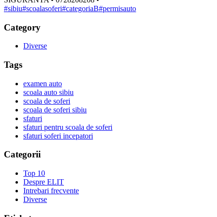
#sibiu
#scoalasoferi
#categoriaB
#permisauto
Category
Diverse
Tags
examen auto
scoala auto sibiu
scoala de soferi
scoala de soferi sibiu
sfaturi
sfaturi pentru scoala de soferi
sfaturi soferi incepatori
Categorii
Top 10
Despre ELIT
Intrebari frecvente
Diverse