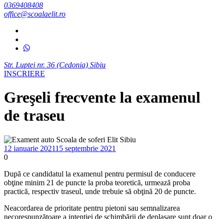
0369408408
office@scoalaelit.ro
Str. Luptei nr. 36 (Cedonia) Sibiu
INSCRIERE
Greşeli frecvente la examenul
de traseu
12 ianuarie 2021
15 septembrie 2021
0
După ce candidatul la examenul pentru permisul de conducere
obţine minim 21 de puncte la proba teoretică, urmează proba
practică, respectiv traseul, unde trebuie să obţină 20 de puncte.
Neacordarea de prioritate pentru pietoni sau semnalizarea
necorespunzătoare a intenţiei de schimbării de deplasare sunt doar o