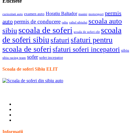
Etichete
permis
Horatiu Baltador
examen auto
curiozitati auto
masini
motorsport
scoala auto
auto
permis de conducere
raliu
raliul sibiului
scoala de soferi
scoala
sibiu
scoala de soferi elit
de soferi sibiu
sfaturi pentru
sfaturi
scoala de soferi
sfaturi soferi incepatori
sibiu
sofer
sofer incepator
sibiu racing team
Scoala de soferi Sibiu ELIT
Informatii