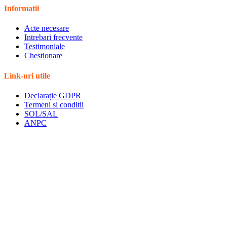
Informatii
Acte necesare
Intrebari frecvente
Testimoniale
Chestionare
Link-uri utile
Declarație GDPR
Termeni si conditii
SOL/SAL
ANPC