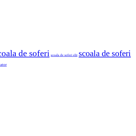
coala de soferi
scoala de soferi
scoala de soferi elit
pator