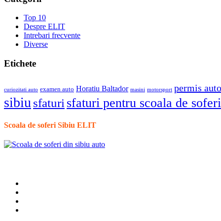
Top 10
Despre ELIT
Intrebari frecvente
Diverse
Etichete
permis aut
Horatiu Baltador
examen auto
curiozitati auto
masini
motorsport
sibiu
sfaturi pentru scoala de soferi
sfaturi
Scoala de soferi Sibiu ELIT