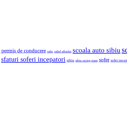
s
scoala auto sibiu
o
permis de conducere
raliu
raliul sibiului
sfaturi soferi incepatori
sofer
sibiu
sofer ince
sibiu racing team