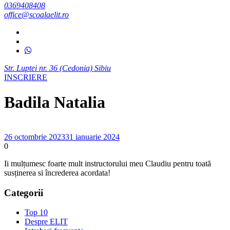
0369408408
office@scoalaelit.ro
Str. Luptei nr. 36 (Cedonia) Sibiu
INSCRIERE
Badila Natalia
26 octombrie 2023
31 ianuarie 2024
0
Ii mulțumesc foarte mult instructorului meu Claudiu pentru toată
susținerea si încrederea acordata!
Categorii
Top 10
Despre ELIT