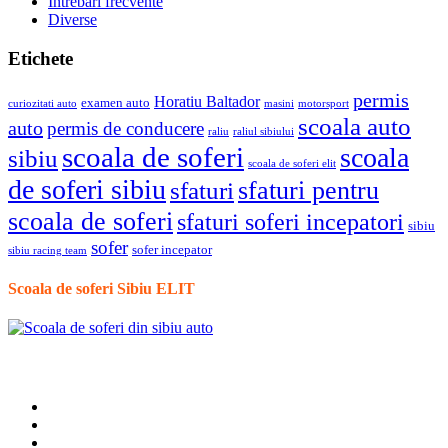
Intrebari frecvente
Diverse
Etichete
permis
Horatiu Baltador
examen auto
curiozitati auto
masini
motorsport
scoala auto
auto
permis de conducere
raliu
raliul sibiului
scoala de soferi
scoala
sibiu
scoala de soferi elit
de soferi sibiu
sfaturi pentru
sfaturi
scoala de soferi
sfaturi soferi incepatori
sibiu
sofer
sofer incepator
sibiu racing team
Scoala de soferi Sibiu ELIT